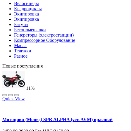
Велосипеды
Квадроциклы
Экипировка
Экипировка
Батуты
Бетономешалки
Генераторы (электростанции)
Компрессорное Оборудование
Масла
Тележки
Разное
Новые поступления
11%
Quick View
Мотоцикл (Мопед) SPR ALPHA (ver. AVM) красный