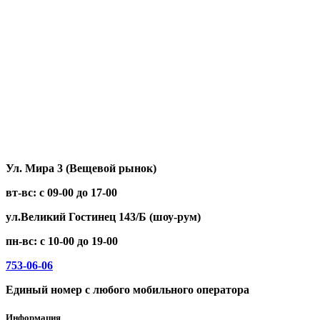
Welt
WORTEX
XGW
XYZ
ZING
ZONTES
ЗиД
МТЗ
НЕВА
Нива
Тарпан
Целина
Ул. Мира 3 (Вещевой рынок)
вт-вс: с 09-00 до 17-00
ул.Великий Гостинец 143/Б (шоу-рум)
пн-вс: с 10-00 до 19-00
753-06-06
Единый номер с любого мобильного оператора
Информация