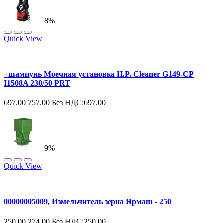
8%
Quick View
+шампунь Моечная установка H.P. Cleaner G149-CP
I1508A 230/50 PRT
697.00
757.00
Без НДС:697.00
9%
Quick View
00000005009, Измельчитель зерна Ярмаш - 250
250.00
274.00
Без НДС:250.00