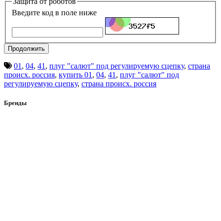
Защита от роботов
Введите код в поле ниже
Продолжить
01
,
04
,
41
,
плуг "салют" под регулируемую сцепку
,
страна
происх. россия
,
купить 01
,
04
,
41
,
плуг "салют" под
регулируемую сцепку
,
страна происх. россия
Бренды
Aist
AL-KO
Alpina
Altair
Apollo
ATV
Avantis
AVM
AXXIS
BAJAJ