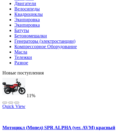
Двигатели
Велосипеды
Квадроциклы
Экипировка
Экипировка
Батуты
Бетономешалки
Генераторы (электростанции)
Компрессорное Оборудование
Масла
Тележки
Разное
Новые поступления
11%
Quick View
Мотоцикл (Мопед) SPR ALPHA (ver. AVM) красный