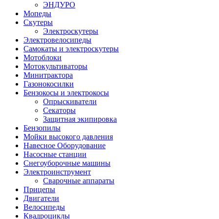
ЭНДУРО
Мопеды
Скутеры
Электроскутеры
Электровелосипеды
Самокаты и электроскутеры
Мотоблоки
Мотокультиваторы
Минитрактора
Газонокосилки
Бензокосы и электрокосы
Опрыскиватели
Секаторы
Защитная экипировка
Бензопилы
Мойки высокого давления
Навесное Оборудование
Насосные станции
Снегоуборочные машины
Электроинструмент
Сварочные аппараты
Прицепы
Двигатели
Велосипеды
Квадроциклы