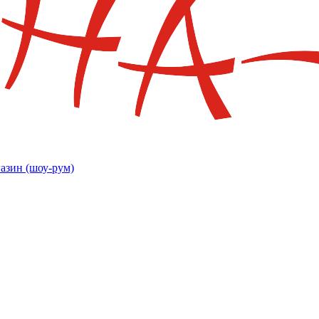
азин (шоу-рум)