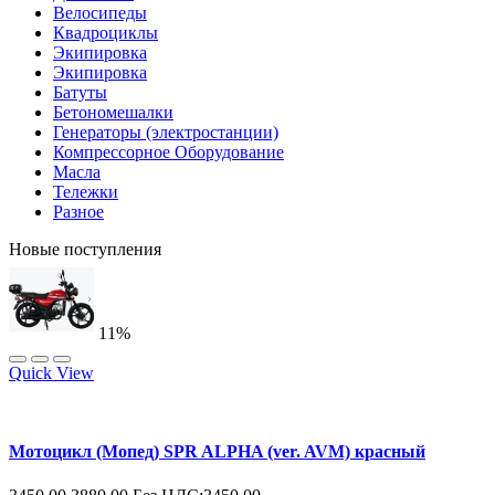
Велосипеды
Квадроциклы
Экипировка
Экипировка
Батуты
Бетономешалки
Генераторы (электростанции)
Компрессорное Оборудование
Масла
Тележки
Разное
Новые поступления
11%
Quick View
Мотоцикл (Мопед) SPR ALPHA (ver. AVM) красный