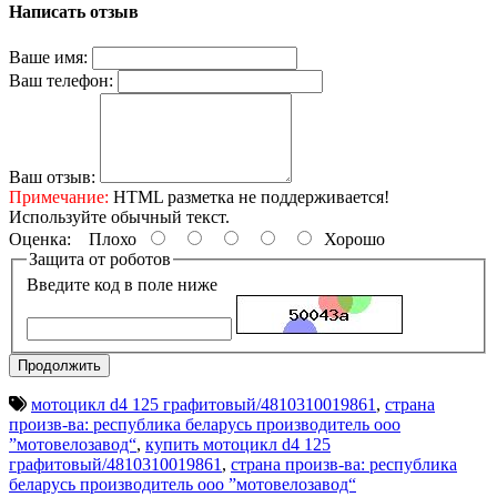
Написать отзыв
Ваше имя:
Ваш телефон:
Ваш отзыв:
Примечание:
HTML разметка не поддерживается!
Используйте обычный текст.
Оценка:
Плохо
Хорошо
Защита от роботов
Введите код в поле ниже
Продолжить
мотоцикл d4 125 графитовый/4810310019861
,
страна
произв-ва: республика беларусь производитель ооо
”мотовелозавод“
,
купить мотоцикл d4 125
графитовый/4810310019861
,
страна произв-ва: республика
беларусь производитель ооо ”мотовелозавод“