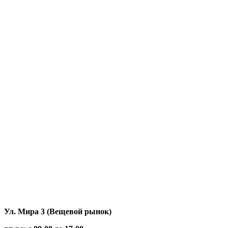
Stark
Stark GX
STELS
Titan
VENTO
VMC
Voge
VOLTECO
Weima
Wels
Welt
WORTEX
XGW
XYZ
ZING
ZONTES
ЗиД
МТЗ
НЕВА
Нива
Тарпан
Целина
Ул. Мира 3 (Вещевой рынок)