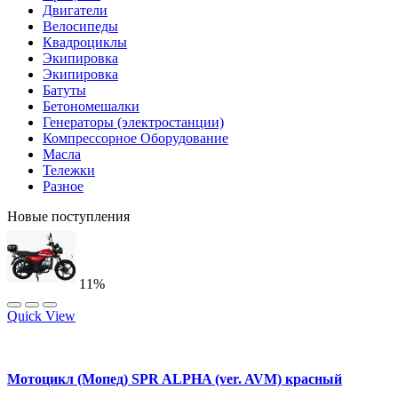
Двигатели
Велосипеды
Квадроциклы
Экипировка
Экипировка
Батуты
Бетономешалки
Генераторы (электростанции)
Компрессорное Оборудование
Масла
Тележки
Разное
Новые поступления
11%
Quick View
Мотоцикл (Мопед) SPR ALPHA (ver. AVM) красный