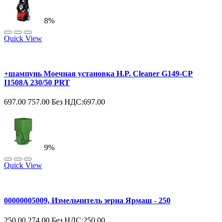
8%
Quick View
+шампунь Моечная установка H.P. Cleaner G149-CP
I1508A 230/50 PRT
697.00
757.00
Без НДС:697.00
9%
Quick View
00000005009, Измельчитель зерна Ярмаш - 250
250.00
274.00
Без НДС:250.00