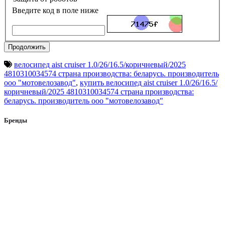
Введите код в поле ниже
Продолжить
велосипед aist cruiser 1.0/26/16.5/коричневый/2025
4810310034574 страна производства: беларусь. производитель
ооо "мотовелозавод"
,
купить велосипед aist cruiser 1.0/26/16.5/
коричневый/2025 4810310034574 страна производства:
беларусь. производитель ооо "мотовелозавод"
Бренды
Aist
AL-KO
Alpina
Altair
Apollo
ATV
Avantis
AVM
AXXIS