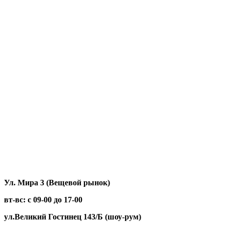
Titan
VENTO
VMC
Voge
VOLTECO
Weima
Wels
Welt
WORTEX
XGW
XYZ
ZING
ZONTES
ЗиД
МТЗ
НЕВА
Нива
Тарпан
Целина
Ул. Мира 3 (Вещевой рынок)
вт-вс: с 09-00 до 17-00
ул.Великий Гостинец 143/Б (шоу-рум)