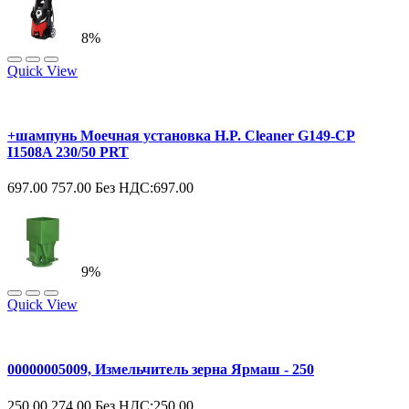
8%
Quick View
+шампунь Моечная установка H.P. Cleaner G149-CP
I1508A 230/50 PRT
697.00
757.00
Без НДС:697.00
9%
Quick View
00000005009, Измельчитель зерна Ярмаш - 250
250.00
274.00
Без НДС:250.00