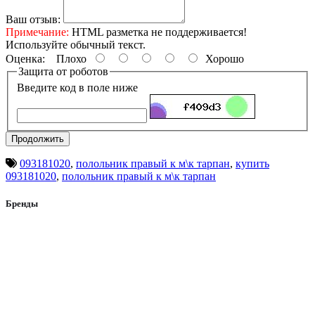
Ваш отзыв:
Примечание:
HTML разметка не поддерживается!
Используйте обычный текст.
Оценка:
Плохо
Хорошо
Защита от роботов
Введите код в поле ниже
Продолжить
093181020
,
полольник правый к м\к тарпан
,
купить
093181020
,
полольник правый к м\к тарпан
Бренды
Aist
AL-KO
Alpina
Altair
Apollo
ATV