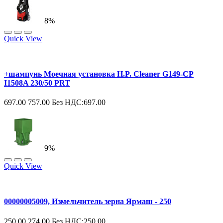
8%
Quick View
+шампунь Моечная установка H.P. Cleaner G149-CP
I1508A 230/50 PRT
697.00
757.00
Без НДС:697.00
9%
Quick View
00000005009, Измельчитель зерна Ярмаш - 250
250.00
274.00
Без НДС:250.00